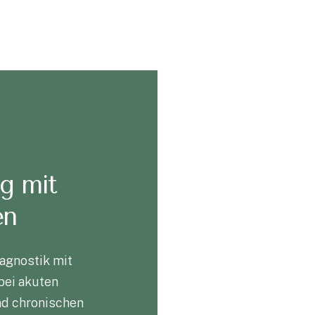
g mit
en
iagnostik mit
bei akuten
d chronischen
it Ihnen eine