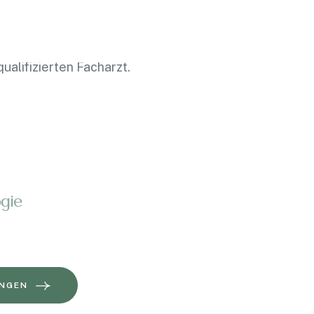
Behandlung. Bei Bedarf vermitteln wir Ihnen
ualifizierten Facharzt.
gie